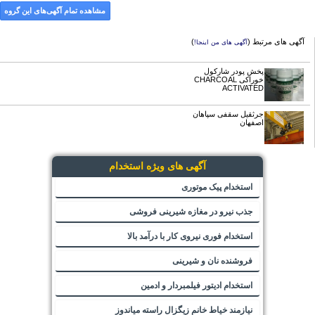
مشاهده تمام آگهی‌های این گروه
آگهی های مرتبط (
)
آگهی های من اینجا!
پخش پودر شارکول
خوراکی CHARCOAL
ACTIVATED
جرثقیل سقفی سپاهان
اصفهان
آگهی های ویژه استخدام
استخدام پیک موتوری
جذب نیرو در مغازه شیرینی فروشی
استخدام فوری نیروی کار با درآمد بالا
فروشنده نان و شیرینی
استخدام ادیتور فیلمبردار و ادمین
نیازمند خیاط خانم زیگزال راسته میاندوز