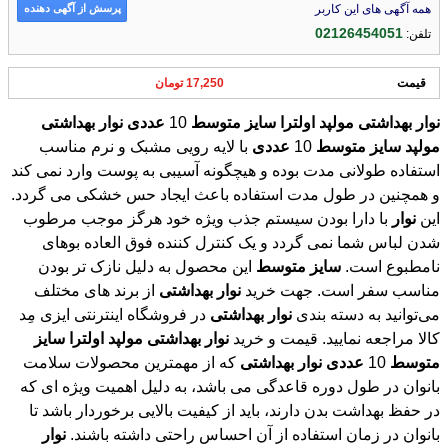
پرسش از آگهی دهنده
همه آگهی های این کاربر
02126454051
تلفن:
قیمت
17,250 تومان
نوار
بهداشتی
مولپد
اولترا
سایز
متوسط
10
عددی
نوار
بهداشتی
مولپد
سایز
متوسط
10
عددی
با لایه رویی مشبک و نرم مناسب
استفاده طولانی مدت بوده و هیچگونه آسیبی به پوست وارد نمی کند
و همچنین در طول مدت استفاده باعث ایجاد حس خشکی می گردد.
این
نوار
با دارا بودن سیستم جذب ویژه خود هرگز موجب مرطوب
شدن لباس شما نمی گردد و یک کنترل کننده فوق العاده بوهای
نامطبوع است.
سایز
متوسط
این محصول به دلیل نازک تر بودن
مناسب سفر است. جهت خرید
نوار
بهداشتی
از برند های مختلف
می‌توانید به دسته بندی
نوار
بهداشتی
در فروشگاه اینترنتی ایزی مِد
کالا مراجعه نمایید. قیمت و خرید
نوار
بهداشتی
مولپد
اولترا
سایز
متوسط
10
عددی
نوار
بهداشتی
که از مهمترین محصولات سلامت
بانوان در طول دوره قاعدگی می باشد، به دلیل اهمیت ویژه ای که
در حفظ بهداشت بدن دارند، باید از کیفیت بالایی برخوردار باشد تا
بانوان در زمان استفاده از آن احساس راحتی داشته باشند.
نوار