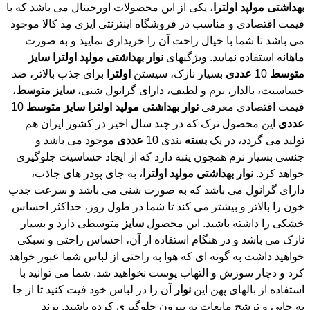
بهداشتی
مولپد
اولترا
، یکی از این محصولات اورجینال می باشد که با
قیمت اقتصادی و مناسب در فروشگاه اینترنتی ایزی مِد کالا موجود
می باشد تا شما با خیال راحت آن را خریداری نمایید و به صورت
ماهانه استفاده نمایید. ویژگیهای
نوار
بهداشتی
مولپد
اولترا
سایز
متوسط
10
عددی
بسیار نازک، سیستن
اولترا
برای جذب بالاتر، ضد
حساسیت، بالدار، نرم و لطیف، دارای گرانول شنی،
سایز
متوسط
،
قیمت اقتصادی معرفی
نوار
بهداشتی
مولپد
اولترا
سایز
متوسط
10
عددی
این محصول ترک که در چند سال اخیر در کشور ایران هم
تولید می گردد، در یک
بسته
بندی 10
عددی
موجود می باشد و
جنسی بسیار نرم همچون پنبه دارد که از ایجاد حساسیت جلوگیری
خواهد کرد.
نوار
بهداشتی
مولپد
اولترا
، به جای پودر های جاذب،
دارای گرانول می باشد که به صورت شنی می باشد و سرعت جذب
خون را بالاتر و بیشتر می کند تا شما در طول روز، حداکثر احساس
خشکی را داشته باشید. این محصول
سایز
متوسطی دارد و بسیار
نازک می باشد و در هنگام استفاده از آن، احساس راحتی و سبکی
خواهید داشت به گونه ای که هوا به راحتی از لباس شما عبور خواهد
کرد و دچار سوزش و التهاب پوست نخواهید شد. شما می توانید با
استفاده از بالهای پهن این
نوار
آن را در لباس خود فیت کنید تا از جا
به جایی و ترشح مایعات به بیرون جلوگیری کرده باشید. برند