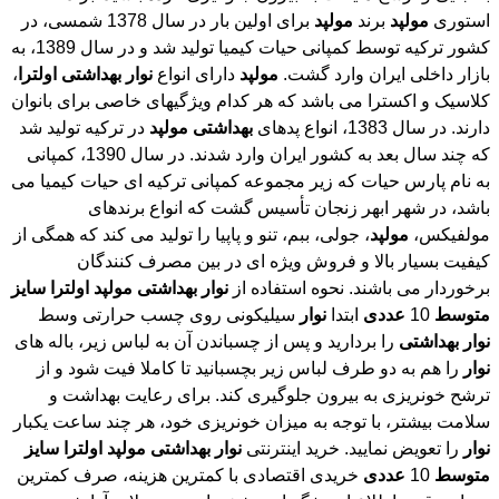
استوری
مولپد
برند
مولپد
برای اولین بار در سال 1378 شمسی، در
کشور ترکیه توسط کمپانی حیات کیمیا تولید شد و در سال 1389، به
بازار داخلی ایران وارد گشت.
مولپد
دارای انواع
نوار
بهداشتی
اولترا
،
کلاسیک و اکسترا می باشد که هر کدام ویژگیهای خاصی برای بانوان
دارند. در سال 1383، انواع پدهای
بهداشتی
مولپد
در ترکیه تولید شد
که چند سال بعد به کشور ایران وارد شدند. در سال 1390، کمپانی
به نام پارس حیات که زیر مجموعه کمپانی ترکیه ای حیات کیمیا می
باشد، در شهر ابهر زنجان تأسیس گشت که انواع برندهای
مولفیکس،
مولپد
، جولی، ببم، تنو و پاپیا را تولید می کند که همگی از
کیفیت بسیار بالا و فروش ویژه ای در بین مصرف کنندگان
برخوردار می باشند. نحوه استفاده از
نوار
بهداشتی
مولپد
اولترا
سایز
متوسط
10
عددی
ابتدا
نوار
سیلیکونی روی چسب حرارتی وسط
نوار
بهداشتی
را بردارید و پس از چسباندن آن به لباس زیر، باله های
نوار
را هم به دو طرف لباس زیر بچسبانید تا کاملا فیت شود و از
ترشح خونریزی به بیرون جلوگیری کند. برای رعایت بهداشت و
سلامت بیشتر، با توجه به میزان خونریزی خود، هر چند ساعت یکبار
نوار
را تعویض نمایید. خرید اینترنتی
نوار
بهداشتی
مولپد
اولترا
سایز
متوسط
10
عددی
خریدی اقتصادی با کمترین هزینه، صرف کمترین