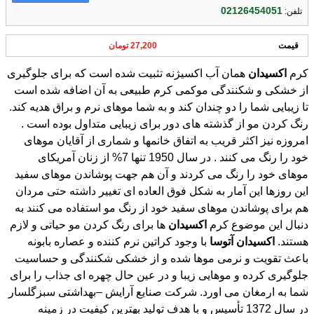
02126454051
تلفن:
قیمت
27,200 تومان
کرم
اکسیدان
همان آب اکسیژنه تثبیت شده است که برای جلوگیری
از خشکی و شکنندگی موکمی کرم طبیعی به آن اضافه شده است
تا زیبایی شما را دو چندان کند و به شما موهای نرم و براق هدیه کند.
رنگ کردن مو از گذشته های دور برای زیبایی متداول بوده است .
امروزه نیز اکثر قریب به اتفاق خانمها و شماری از آقایان موهای
خود را رنگ می کنند . در سال 1950 تنها 7% از زنان آمریکای
موهای خود را رنگ می کردند و آن هم جهت پوشاندن موهای سفید
این روزها این آمار به شکل فوق العاده ای تغییر داشته حتی مردان
هم برای پوشاندن موهای سفید خود از رنگ مو استفاده می کنند به
دنبال این موضوع کرم
اکسیدان
ها برای رنگ کردن مو حیاتی و لازم
هستند.
اکسیدان
آتوسا
با وجود کراتین نرم کننده و عصاره بابونه
باعث تقویت و نرمی موها شده و از خشکی شکنندگی و حساسیت
جلوگیری کرده و موهایی زیبا و در عین حال چهره ای جذاب را برای
شما به ارمغان می اورد. شرکت صنایع آرایش –بهداشتی سبزگلسار
در سال 1372 تأسیس و با هدف تولید بهترین کیفیت در زمینه
محصولات آرایشی – بهداشتی و حرفه ای موی سر آغاز به فعالیت
نمود، که با تأسیس کارخانه ای وسیع و گسترده با امکانات مناسب و
تکنولوژی روز، مواد اولیه مرغوب، کنترل دقیق فرآیند تولید، بهره
گیری از آزمایشگاههای تحقیقاتی و مشاوران زبده در حال تولید