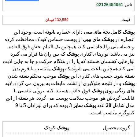
02126454051
تلفن:
قیمت
132,550 تومان
پوشک
کامل
بچه
مای
بیبی
دارای عصاره
بابونه
است. وجود این
عصاره در
پوشک
مای
بیبی
از پوست حساس کودک محافظت کرده
و حساسیتی را ایجاد نمی کند، همچنین یک التیام بخش فوق العاده
نیز می باشد. نوارهای کناری
پوشک
که بین ران ها قرار می گیرد
نوارهایی کشسان هستند که پا را در هنگام حرکت و جا به جایی اذیت
نمی کند همچنین باعث می شوند که
پوشک
متناسب با فرم بدن
بسته
شود. چسب های کناری این
پوشک
موجب محکم
بسته
شدن
پوشک
و در نتیجه جلوگیری از نشت مایعات به بیرون می گردد. لایه
های رنگی روی
پوشک
فوق جاذب هستند. لایه بیرونی تنفسی با
قابلیت گردش هوا موجب سلامت پوست می گردد. هر
بسته
از این
مدل شامل
38
عدد
پوشک
سایز
3 بوده که برای نوزادان 5 تا 9
کیلوگرم مناسب است.
گروه محصول
پوشک
کودک