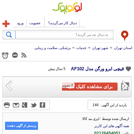
دنبال کار می‌گردید؟
عضویت
ورود
استان تهران
>
شهر تهران
>
خدمات
>
پزشکی، سلامت و زیبایی
قیچی ابرو ورگن مدل AF102
5 سال پیش
2
تصویر
برای مشاهده کلیک کنید
بازدید از این آگهی : 146
ارسال شده توسط : ایزی مد کالا
پرسش از آگهی دهنده
همه آگهی های این کاربر
02126454051
تلفن: