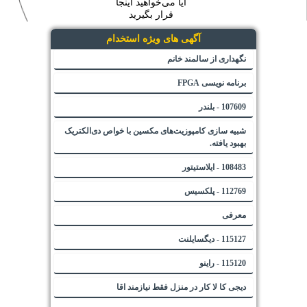
آیا می‌خواهید اینجا
قرار بگیرید
آگهی های ویژه استخدام
نگهداری از سالمند خانم
برنامه نویسی FPGA
107609 - بلندر
شبیه سازی کامپوزیت‌های مکسین با خواص دی‌الکتریک
بهبود یافته.
108483 - ایلاستیتور
112769 - پلکسیس
معرفی
115127 - دیگسایلنت
115120 - راینو
دیجی کا لا کار در منزل فقط نیازمند اقا