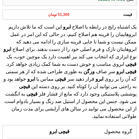
قیمت
51,300 تومان
یک اشتباه رایج در رابطه با اصلاح
ابرو
این است که ما تلاش داریم
ابروهایمان را قرینه هم اصلاح کنیم، در حالی که این امر در عمل
ممکن نیست و شما تا جایی قرینه سازی را ادامه می دهید که
ابروهایتان نازک و فرم اصلی خود را از دست بدهند. برای اصلاح
ابرو
نوع ابزاری که انتخاب می کند نیز اهمیت دارد یک موچین خوب، یک
قیچی
ابروی مناسب و خوش دست به شما کمک زیادی خواهد کرد.
قیچی
ابرو
سر صاف
ورگن
به طوری طراحی شده که از هر سمتی
که آن را بر روی
ابرو
قرار دهید سر
قیچی
مماس با
ابرو
خواهد بود و
به راحتی می توانید آن را کوتاه کنید. بر روی دسته این
قیچی
پوششی پلاستیکی وجود دارد که مانع از فشار فلز
قیچی
به انگشت
می شود. جنس این محصول از استیل ضد زنگ و بسیار بادوام است.
از این محصول می توانید در سالن های آرایشی برای مدت زمان
طولانی استفاده نمایید.
گروه محصول
قیچی
ابرو