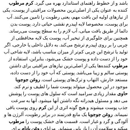
باشد و از خطوط راهنمای استاندارد بهره می گیرد.
کرم
مرطوب
کننده به عنوان یکی از اصلی‌ترین محصولات مراقبتی از پوست، یکی
از نیازهای اولیه این بافت مهم، یعنی رطوبت را تامین می‌کنند. آب
برای پوست، مخصوصا لایه اپیدرم نقشی حیاتی دارد. پوست بدن
دائما از طریق بافت میانی، آب لازم را به سطح پوست می‌رساند.
همچنین برای جلوگیری از تبخیر آب، پوست یک لایه محافظتی از
چربی را بر روی اپیدرم ترشح می‌کند. به دلایل داخلی یا خارجی، اگر
تولید یا ترشح این چربی کم‌تر از میزان مناسب باشد، لایه شاخی آب
خود را از دست داده و پوست خشک می‌شود، بنابراین، استفاده از
مرطوب
‌ کننده‌ها یکی از اصلی‌ترین نیازهای مراقبتی برای داشتن
پوستی سالم و زیبا می‌باشد. پوستی که آب خود را از دست داده،
مستعد خارش، التهاب و ترک‌های پوستی است.
روغن
جوجوبا
موجود در این محصول میتواند پوست شما را لطیف و نرم کند.
حاوی
مقدار زیادی سرامید است که سلول های پوست را پوشش
می دهد و مسئول هیدراته نگه داشتن آنها میشود. آنها به سرعت
جذب پوست میشوند و هیچ گونه اثری از این
کرم
روی پوست باقی
نمیماند.
روغن
جوجوبا
یک مانع قدرتمند در برابر رطوبت، آلرژن ها و
آلودگی و گرد و غبار است. قسمت های خشک پوست را
مرطوب
میکند و سلامت آن را باز یابی مینماید. مزایای
روغن
بادام
برای
پوست پسوزیاریس و اگزما را درمان می کند رنگ برنزه را کاهش