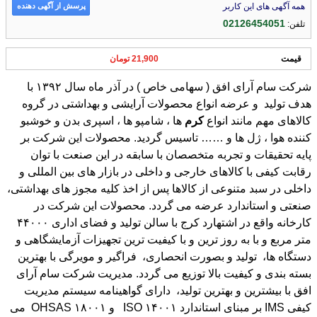
پرسش از آگهی دهنده
همه آگهی های این کاربر
02126454051
تلفن:
قیمت
21,900 تومان
شرکت سام آرای افق ( سهامی خاص ) در آذر ماه سال ۱۳۹۲ با
هدف تولید و عرضه انواع محصولات آرایشی و بهداشتی در گروه
کالاهای مهم مانند انواع
کرم
ها ، شامپو ها ، اسپری بدن و خوشبو
کننده هوا ، ژل ها و …… تاسیس گردید. محصولات این شرکت بر
پایه تحقیقات و تجربه متخصصان با سابقه در این صنعت با توان
رقابت کیفی با کالاهای خارجی و داخلی در بازار های بین المللی و
داخلی در سبد متنوعی از کالاها پس از اخذ کلیه مجوز های بهداشتی،
صنعتی و استاندارد عرضه می گردد. محصولات این شرکت در
کارخانه واقع در اشتهارد کرج با سالن تولید و فضای اداری ۴۴۰۰۰
متر مربع و با به روز ترین و با کیفیت ترین تجهیزات آزمایشگاهی و
دستگاه ها، تولید و بصورت انحصاری، فراگیر و مویرگی با بهترین
بسته بندی و کیفیت بالا توزیع می گردد. مدیریت شرکت سام آرای
افق با بیشترین و بهترین تولید، دارای گواهینامه سیستم مدیریت
کیفی IMS بر مبنای استاندارد ISO ۱۴۰۰۱ و OHSAS ۱۸۰۰۱ می