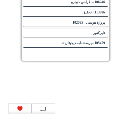
106246 - طراحی خودرو
113696 - تحقیق
پروژه هودینی - 102685
دایرکتور
105479 - پرسشنامه دیجیتال //
تماس با ما
|
موتور جستجوی فرصت‌های شغلی
|
اخبار استخدام
|
استخدام‌های دولتی
|
استخدام‌
بانک‌ها و موسسات مالی
|
استخدام‌ نیروهای مسلح
|
استخدام‌ شرکت‌های معتبر
|
ایزی مد کالا
|
شبا
چیست؟
|
کد شبای بانک ملی
|
کد شبای بانک صادرات
|
کد شبای بانک تجارت
|
کد شبای بانک سپه
|
کد