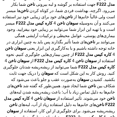
مدل
F222
جهت استفاده بر گوشه و لبه بیرونی
ناخن
شما بکار
می‌رود. اگرچه، بهداشت فردی شما، در کوتاه کردن
ناخن
‌ها میسر
است ولی غالباً خانم‌ها از
ناخن
‌های خود برای زیبایی خود نیز استفاده
می‌کنند و آن به‌وسیله
سوهان
ناخن
4
کاره
کیس
مدل
F222
میسر
است و با تهیه این ابزار شما می‌توانید بر زیبایی خود بیفزایید. وجود
بیماری‌های پوستی، عوامل محیطی و ترکیبات آرایشی همگی
می‌توانند بر
ناخن
‌های شما تأثیر بگذارند پس باید به چنین ابزاری در
خانه توجه داشته باشیم و با به‌کارگیری این ابزار یعنی
سوهان
ناخن
4
کاره
کیس
مدل
F222
از چنین بیماری‌هایی جلوگیری کنیم. نحوه
استفاده از
سوهان
ناخن
4
کاره
کیس
مدل
F222
از
سوهان
ناخن
4
کاره
کیس
مدل
F222
شما می‌توانید از ریشه‌ریشه شدنان جلوگیری
کنید. روش کار به این شکل است که
سوهان
را دریک جهت ثابت
بکشید. کشیدن
سوهان
به‌صورت عقب و جلو باعث می‌شود که
شکاف بین
ناخن
شما ایجاد شود. همین‌طور که گفته شد
ناخن
‌های
خانم‌ها به دلیل تماس زیاد با آب؛ باعث ریشه‌ریشه شدن لبه‌های
ناخن
خود می‌شوند. تأثیر استفاده از
سوهان
ناخن
4
کاره
کیس
مدل
F222
ناخن
‌های خانم‌ها به دلیل استفاده زیاد از آب، لبه‌های
ناخن
ریشه‌ریشه می‌شود. برای جلوگیری از این کار، استفاده از
سوهان