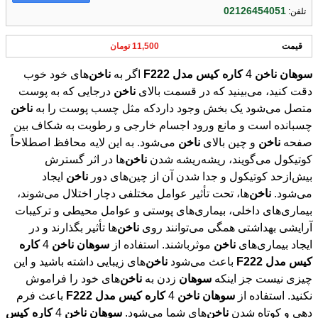
02126454051
تلفن:
قیمت
11,500 تومان
سوهان
ناخن
4
کاره
کیس
مدل
F222
اگر به
ناخن
‌های خود خوب
دقت کنید، می‌بینید که در قسمت بالای
ناخن
درجایی که به پوست
متصل می‌شود یک بخش وجود داردکه مثل چسب پوست را به
ناخن
چسبانده است و مانع ورود اجسام خارجی و رطوبت به شکاف بین
صفحه
ناخن
و چین بالای
ناخن
می‌شود. به این لایه محافظ اصطلاحاً
کوتیکول می‌گویند، ریشه‌ریشه شدن
ناخن
‌ها در اثر گسترش
بیش‌ازحد کوتیکول و جدا شدن آن از چین‌های دور
ناخن
ایجاد
می‌شود.
ناخن
‌ها، تحت تأثیر عوامل مختلفی دچار اختلال می‌شوند،
بیماری‌های داخلی، بیماری‌های پوستی و عوامل محیطی و ترکیبات
آرایشی بهداشتی همگی می‌توانند روی
ناخن
‌ها تأثیر بگذارند و در
ایجاد بیماری‌های
ناخن
موثرباشند. استفاده از
سوهان
ناخن
4
کاره
کیس
مدل
F222
باعث می‌شود
ناخن
‌های زیبایی داشته باشید و این
چیزی نیست جز اینکه
سوهان
زدن به
ناخن
‌های خود را فراموش
نکنید. استفاده از
سوهان
ناخن
4
کاره
کیس
مدل
F222
باعث فرم
دهی و کوتاه شدن
ناخن
‌های شما می‌شود.
سوهان
ناخن
4
کاره
کیس