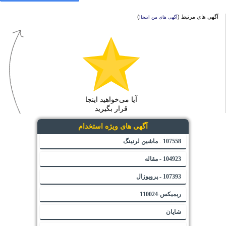
آگهی های مرتبط (
)
آگهی های من اینجا!
آیا می‌خواهید اینجا
قرار بگیرید
آگهی های ویژه استخدام
107558 - ماشین لرنینگ
104923 - مقاله
107393 - پروپوزال
ریمیکس-110024
شایان