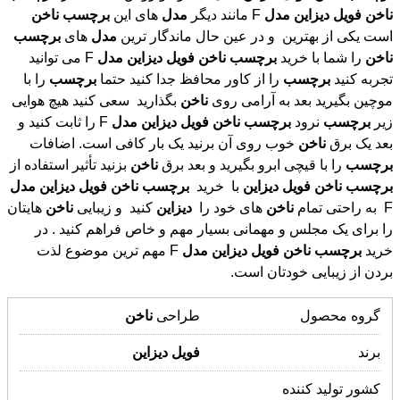
ناخن
فویل
دیزاین
مدل
F مانند دیگر
مدل
های این
برچسب
ناخن
است یکی از بهترین و در عین حال ماندگار ترین
مدل
های
برچسب
ناخن
را شما با خرید
برچسب
ناخن
فویل
دیزاین
مدل
F می توانید
تجربه کنید
برچسب
را از کاور محافظ جدا کنید حتما
برچسب
را با
موچین بگیرید بعد به آرامی روی
ناخن
بگذارید سعی کنید هیچ هوایی
زیر
برچسب
نرود
برچسب
ناخن
فویل
دیزاین
مدل
F را ثابت کنید و
بعد یک برق
ناخن
خوب روی آن برنید یک بار کافی است. اضافات
برچسب
را با قیچی ابرو بگیرید و بعد برق
ناخن
بزنید تأثیر استفاده از
برچسب
ناخن
فویل
دیزاین
با خرید
برچسب
ناخن
فویل
دیزاین
مدل
F به راحتی تمام
ناخن
های خود را
دیزاین
کنید و زیبایی
ناخن
هایتان
را برای یک مجلس و مهمانی بسیار مهم و خاص فراهم کنید . در
خرید
برچسب
ناخن
فویل
دیزاین
مدل
F مهم ترین موضوع لذت
بردن از زیبایی خودتان است.
گروه محصول
طراحی
ناخن
برند
فویل
دیزاین
کشور تولید کننده