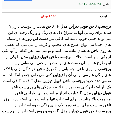
02126454051
تلفن:
قیمت
1,100 تومان
برچسب
ناخن
فویل
دیزاین
مدل
F
ناخن
هایت را دوست داری؟
شاید برای زیبایی آنها به سراغ لاک های رنگ و وارنگ رفته ای این
می تواند خیلی خوب باشد اما کافی نیز هست این روز ها در شبکه
های اجتماعی انواع طرح های عجیب و غریب را می‌بینی که بعضی
ها روی
ناخن
هایشان پیاده می کنند و تو می بینی هر کدام از آنها یکی
از یکی بهتر است. حالا با
برچسب
ناخن
فویل
دیزاین
مدل
F یکی از
این طرح ها مهمان دست های توست به راحتی می توانی این
برچسب
را روی
ناخن
بچسبانی و بک برق
ناخن
خوشگل بزنی با لاک
های رنگی هم می توانی آن را
دیزاین
کنی می دانی چقدر امکانات به
تو می دهد خرید
برچسب
ناخن
فویل
دیزاین
مدل
F فقط کافی است
یک بار امتحان کنی به صورت خلاصه ویژگی های
برچسب
ناخن
فویل
دیزاین
مدل
F عبارت اند از مناسب برای طراحی
ناخن
مقاومت بالا مناسب برای استفاده تنها مناسب برای استفاده با برق
ناخن
مناسب برای استفاده با لاک های رنگی نحوه استفاده از
برچسب
ناخن
فویل
دیزاین
مدل
F نحوه و روش استفاده از
برچسب