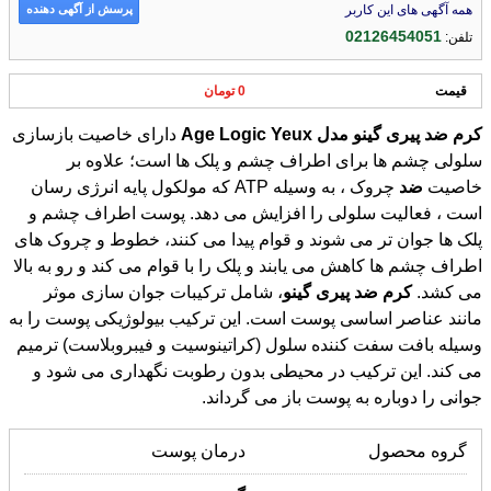
پرسش از آگهی دهنده
همه آگهی های این کاربر
02126454051
تلفن:
قیمت
0 تومان
کرم
ضد
پیری
گینو
مدل
Yeux
Logic
Age
دارای خاصیت بازسازی
سلولی چشم ها برای اطراف چشم و پلک ها است؛ علاوه بر
خاصیت
ضد
چروک ، به وسیله ATP که مولکول پایه انرژی رسان
است ، فعالیت سلولی را افزایش می دهد. پوست اطراف چشم و
پلک ها جوان تر می شوند و قوام پیدا می کنند، خطوط و چروک های
اطراف چشم ها کاهش می یابند و پلک را با قوام می کند و رو به بالا
می کشد.
کرم
ضد
پیری
گینو
، شامل ترکیبات جوان سازی موثر
مانند عناصر اساسی پوست است. این ترکیب بیولوژیکی پوست را به
وسیله بافت سفت کننده سلول (کراتینوسیت و فیبروبلاست) ترمیم
می کند. این ترکیب در محیطی بدون رطوبت نگهداری می شود و
جوانی را دوباره به پوست باز می گرداند.
گروه محصول
درمان پوست