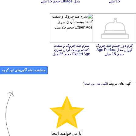
15 میل
مدل Eluage حجم 15 میل
کرم دور چشم ضد چروک
لورال مدل Age Perfect
سرم ضد چروک و سفت
کننده پوست آردن سری
حجم 15 میل
Expert Age حجم 25 میل
مشاهده تمام آگهی‌های این گروه
آگهی های مرتبط (
)
آگهی های من اینجا!
آیا می‌خواهید اینجا