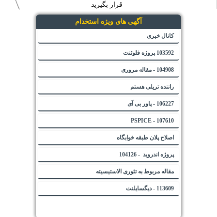
قرار بگیرید
آگهی های ویژه استخدام
کانال خبری
103592 پروژه فلوئنت
104908 - مقاله مروری
راننده تریلی هستم
106227 - پاور بی آی
107610 - PSPICE
اصلاح پلان طبقه خوابگاه
پروژه اندروید - 104126
مقاله مربوط به تئوری الاستیسیته
113609 - دیگسایلنت