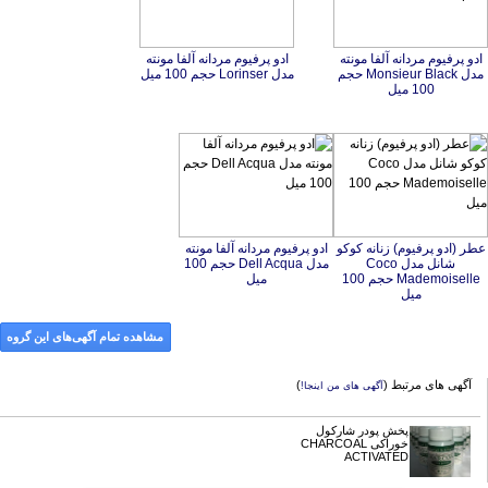
ادو پرفیوم مردانه آلفا مونته
مدل Monsieur Black حجم
ادو پرفیوم مردانه آلفا مونته
مدل Lorinser حجم 100 میل
100 میل
عطر (ادو پرفیوم) زنانه کوکو
شانل مدل Coco
Mademoiselle حجم 100
ادو پرفیوم مردانه آلفا مونته
مدل Dell Acqua حجم 100
میل
میل
مشاهده تمام آگهی‌های این گروه
آگهی های مرتبط (
)
آگهی های من اینجا!
پخش پودر شارکول
خوراکی CHARCOAL
ACTIVATED