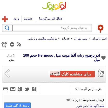
دنبال کار می‌گردید؟
عضویت
ورود
استان تهران
>
شهر تهران
>
خدمات
>
پزشکی، سلامت و زیبایی
ادو پرفیوم زنانه آلفا مونته مدل Hermoso حجم 100
5 سال
میل
پیش
3
تصویر
برای مشاهده کلیک کنید
بازدید از این آگهی : 97
ارسال شده توسط : ایزی مد کالا
پرسش از آگهی دهنده
همه آگهی های این کاربر