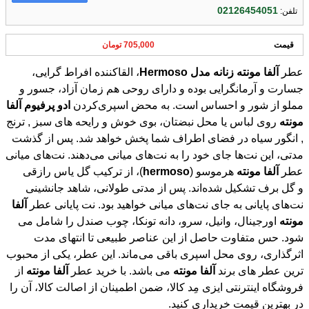
02126454051
تلفن:
قیمت
705,000 تومان
عطر
آلفا
مونته
زنانه
مدل
Hermoso
، القاکننده افراط گرایی،
جسارت و آرمانگرایی بوده و دارای روحی هم زمان آزاد، جسور و
مملو از شور و احساس است. به محض اسپری‌کردن
ادو
پرفیوم
آلفا
مونته
روی لباس یا محل نبضتان، بوی خوش و رایحه های سبز , ترنج
, انگور سیاه در فضای اطراف شما پخش خواهد شد. پس از گذشت
مدتی، این نت‌ها جای خود را به نت‌های میانی می‌دهند. نت‌های میانی
عطر
آلفا
مونته
هرموسو (
hermoso
)، از ترکیب گل یاس رازقی
و گل برف تشکیل شده‌اند. پس از مدتی طولانی، شاهد جانشینی
نت‌های پایانی به ‌جای نت‌های میانی خواهید بود. نت‌ پایانی عطر
آلفا
مونته
اورجینال، وانیل، سرو، دانه تونکا، چوب صندل را شامل می
شود. حس متفاوت حاصل از این عناصر طبیعی تا انتهای مدت
اثرگذاری، روی محل اسپری باقی می‌ماند. این عطر، یکی از محبوب
ترین عطر های برند
آلفا
مونته
می باشد. با خرید عطر
آلفا
مونته
از
فروشگاه اینترنتی ایزی مِد کالا، ضمن اطمینان از اصالت کالا، آن را
در بهترین قیمت خریداری کنید.