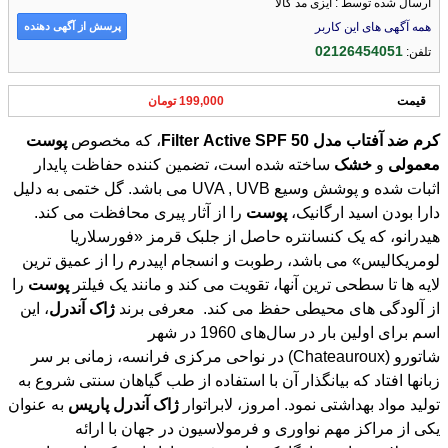
ارسال شده توسط : ایزی مد کالا
پرسش از آگهی دهنده
همه آگهی های این کاربر
02126454051
تلفن:
قیمت
199,000 تومان
کرم
ضد
آفتاب
مدل
50
SPF
Active
Filter
، که مخصوص
پوست
معمولی
و
خشک
ساخته شده است، تضمین کننده حفاظت پایدار
اثبات شده و پوشش وسیع UVA , UVB می باشد. گل ختمی به ﺩﻟﻴﻞ
ﺩاﺭا ﺑﻮﺩﻥ اسید ارگانیک،
پوست
را از آثار پیری محافظت می کند.
هیدرانو، که یک کنسانتره حاصل از جلبک قرمز «فورسلاریا
لومریکالیس» می باشد، رطوبت و انسجام اپیدرم را از عمیق ترین
لایه ها تا سطحی ترین آنها، تقویت می کند و مانند یک فیلتر
پوست
را
از آلودگی های محیطی حفظ می کند. معرفی برند
ژاک
آندرل
، این
اسم برای اولین بار در سال‌های 1960 در شهر
شاتورو (Chateauroux) در نواحی مرکزی فرانسه، زمانی بر سر
زبانها افتاد که بیانگذار آن با استفاده از طب گیاهان سنتی شروع به
تولید مواد بهداشتی نمود. امروز، لابراتوار
ژاک
آندرل
پاریس
به عنوان
یکی از مراکز مهم نواوری و فرمولاسیون در جهان با ارائه
محصولات بهداشتی ارگانیک، دانش فنی، راه‌اندازی کنفرانس‌های
علمی و تحقیقاتی و همکاری تنگاتنگ با محققین و دانشمندان این
حوزه فعالانه به حضور خود ادامه می‌دهد. محصولات تولیدی این برند