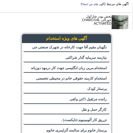
آگهی های مرتبط (
)
آگهی های من اینجا!
پخش پودر شارکول
خوراکی CHARCOAL
ACTIVATED
آگهی های ویژه استخدام
نگهبان مقیم آقا جهت کارخانه در شهرک صنعتی جی
نیازمند سرمایه گذار شراکتی
استخدام مربی زبان انگلیسی جهت کار درمهد دوزبانه
استخدام کارمند حقوقی خانم در محیطی تخصصی
پرستار کودک
راننده جرثقیل 25تن وکفی
کارگر حمل و نقل
تزریق کار آلومینیوم (دایکست) .
پرستار خانوم برای سالمند آلزایمری خانوم