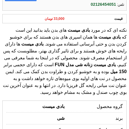
02126454051
تلفن:
قیمت
33,000 تومان
نکته ای که در مورد
بادی
میست
های بدن باید بدانید این است
که
بادی
میست
ها همان اسپری های بدن هستند که برای خوشبو
کردن بدن و حتی آبرسانی استفاده می شوند.
بادی
میست
ها دارای
رایحه های خوش هستند و برای تاثیر گذاری بهتر، مطلوبست که پس
از استحمام مصرف شوند. محصولی که در اینجا به شما معرفی می
کنیم،
بادی
میست
زنانه
شی
مدل
FUN
است که دارای حجمی برابر
150
میل
بوده و به خوشبو کردن و طراوت بدن کمک می کند. ایمن
محصول در نت های اولیه بوی میوه‌های تازه خواهد داشت و به
عنوان نت میانی رایحه گل فریزیا دارد. در انتها و به عنوان آخرین نت
بوی چوب صندل و مشک به مشام خواهد رسید.
گروه محصول
بادی
میست
برند
شی