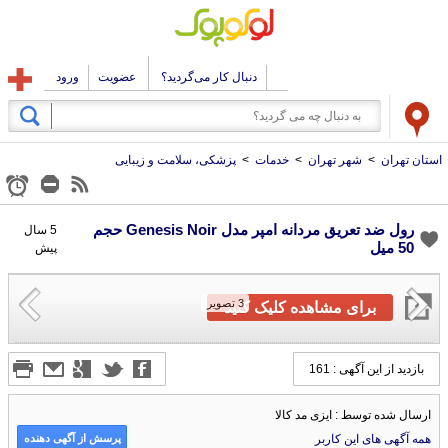
دنبال کار می‌گردید؟
عضویت
ورود
استان تهران
>
شهر تهران
>
خدمات
>
پزشکی، سلامت و زیبایی
رول ضد تعریق مردانه امپر مدل Genesis Noir حجم
5 سال
50 ميل
پیش
3
تصویر
برای مشاهده کلیک کنید
بازدید از این آگهی : 161
ارسال شده توسط : ایزی مد کالا
پرسش از آگهی دهنده
همه آگهی های این کاربر