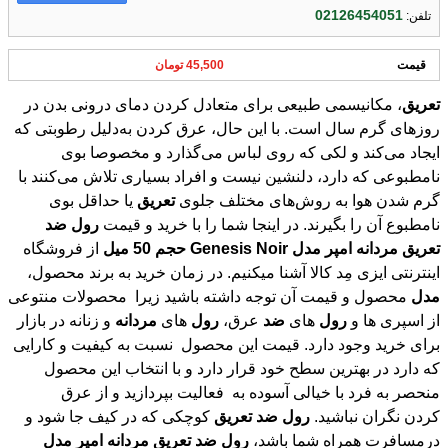
02126454051
تلفن:
قیمت
45,500 تومان
تعریق
، مکانیسمی طبیعی برای متعادل کردن دمای درونی بدن در
روزهای گرم سال است. با این حال، عرق کردن به‌دلیل رطوبتی که
ایجاد می‌کند و لکی که روی لباس می‌گذارد و مخصوصا بوی
نامطبوعی که دارد، دلنشین نیست و افراد بسیاری تلاش می‌کنند با
گرم شدن هوا به روش‌های مختلف جلوی
تعریق
یا حداقل بوی
نامطبوع آن را بگیرند. در اینجا شما را با خرید و قیمت
رول
ضد
تعریق
مردانه
امپر
مدل
Noir
Genesis
حجم
50
ميل
از فروشگاه
اینترنتی ایزی مِد کالا آشنا میکنیم. در زمان خرید به برند محصول،
مدل
محصول و قیمت آن توجه داشته باشید زیرا محصولات منتوعی
از اسپری ها و
رول
های
ضد
عرق،
رول
های
مردانه
و زنانه در بازار
برای خرید وجود دارد. قیمت این محصول نسبت به کیفیت و کارایی
که دارد در بهترین سطح خود قرار دارد و با انتخاب این محصول
منحصر به فرد با خیالی آسوده به فعالیت بپردازید و از عرق
کردن نگران نباشید.
رول
ضد
تعریق
کوچکی که در کیف جا شود و
درمسافرت همراه شما باشد،
رول
ضد
تعریق
مردانه
امپر
مدل