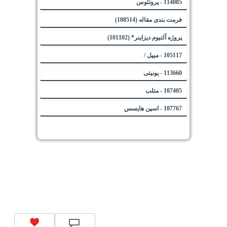
114085 - پروتئوس
فرمت بندی مقاله (108514)
پروژه آلتیوم دیزاینر* (101102)
105117 - میپل /
113660 - یونیتی
107405 - متلب
107767 - اسپن هایسس