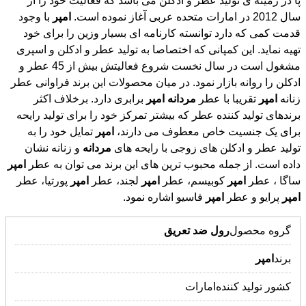
سال 2012 در امارات متحده عربی آغاز نموده است.
امپر
با وجود
قدمت کمی که دارد توانسته کارنامه ای بسیار وزین را برای خود
تهیه نماید. این کمپانی که اختصاصا به تولید عطر و ادکلن و اسپری
مشغول است در سال نخست شروع فعالیتش بیش از 45 عطر و
ادکلن را روانه بازار نمود. در میان محصولات این برند فراوانی عطر
زنانه
امپر
تقریبا با عطر
مردانه
امپر
برابری دارد. برخلاف اکثر
برندهای تولید کننده عطر که بیشتر تمرکز خود را برای تولید رایحه
برای یک جنسیت خاص معطوف می دارند،
امپر
تمایل خود را به
تولید عطر و ادکلن های زوجی با رایحه های
مردانه
و زنانه نشان
داده است. از جمله محبوب ترین های این برند می توان به عطر
امپر
ساگا ، عطر
امپر
کوبیسم، عطر
امپر
لجند، عطر
امپر
پورتیا، عطر
امپر
پرایو و عطر
امپر
فاسیو اشاره نمود.
گروه محصول
رول
ضد
تعریق
برند
امپر
کشور تولید کننده
امارات