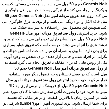
Noir
Genesis
حجم
50
ميل
می باشد. این محصول پوستی یکدست
و یکرنگ را ایجاد می کند و از تیرگی پوست ناحیه زیر بغل جلوگیری
می کند،
رول
ضد
تعریق
مردانه
امپر
مدل
Noir
Genesis
حجم
50
ميل
فاقد الکل و مواد رنگی می باشد و از بوی بد عرق جلوگیری می
کند. همچنین این محصول پس از استفاده به سرعت خشک می
شود. خرید اینترنتی
رول
ضد
تعریق
مردانه
امپر
مدل
Genesis
Noir
حجم
50
ميل
بدن انسان دارای غده هایی می باشد که تولید و
ترشح عرق را انجام می دهند . درست است که
تعریق
فواید بسیاری
برای بدن دارد، اما بوی بد همراه آن میتواند باعت احساس خجالت و
نگرانی در افراد شده و حالتی آزار دهنده برای شخص به وجود آورد.
یکی از روش هایی که برای مقابله با
تعریق
انجام می گیرد استفاده
از
رول
ضد
تعریق
مردانه
امپر
مدل
Noir
Genesis
حجم
50
ميل
است که در فصل تابستان و چه فصول دیگر مورد استفاده
قرار میگیرد. جهت خرید اینترنتی
رول
ضد
تعریق
مردانه
امپر
مدل
Noir
Genesis
حجم
50
ميل
از فروشگاه اینترنتی ایزی مِد کالا
میتوانید خرید خود را بصورت آنلاین سفارش دهید تا کالای مورد نظر
شما در کمترین زمان با بالاترین کیفیت و در هر مکانی که هستید
برای شما ارسال شود. برند استوری
امپر
امپر
(Emper) شرکتی نو
پا در زمینه ی تولید عطر و ادکلن می باشد که فعالیت خود را از