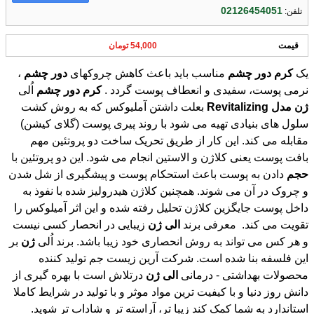
02126454051
تلفن:
قیمت
54,000 تومان
یک
کرم
دور
چشم
مناسب باید باعث کاهش چروکهای
دور
چشم
،
نرمی پوست، سفیدی و انعطاف پوست گردد .
کرم
دور
چشم
اُلی
ژن
مدل
Revitalizing
بعلت داشتن آملیوکس که به روش کشت
سلول های بنیادی تهیه می شود با روند پیری پوست (گلای کیشن)
مقابله می کند. این کار از طریق تحریک ساخت دو پروتئین مهم
بافت پوست یعنی کلاژن و الاستین انجام می شود. این دو پروتئین با
حجم
دادن به پوست باعث استحکام پوست و پیشگیری از شل شدن
و چروک در آن می شوند. همچنین کلاژن هیدرولیز شده با نفوذ به
داخل پوست جایگزین کلاژن تحلیل رفته شده و این اثر آمیلوکس را
تقویت می کند. معرفی برند
الی
ژن
زیبایی در انحصار کسی نیست
و ھر کس می تواند به روش انحصاری خود زیبا باشد. برند اُلی
ژن
بر
این فلسفه بنا شده است. شرکت آرین زیست جم تولید کننده
محصولات بهداشتی - درمانی
الی
ژن
درتلاش است با بهره گیری از
دانش روز دنیا و با کیفیت ترین مواد موثر و با تولید در شرایط کاملا
استاندارد به شما کمک کند زیبا تر، آراسته تر و شاداب تر شوید.