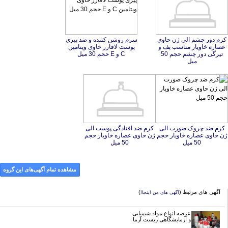
کرم دور چشم الی ژن حاوی
عصاره خاویار مناسب پف و
تیرگی دور چشم حجم 50
سرم روشن کننده و ضد پیری
پوست لافارر حاوی ویتامین
C و E حجم 30 میل
میل
کرم ضد چروک صورت الی
ژن حاوی عصاره خاویار حجم
کرم ضد افتادگی پوست الی
ژن حاوی عصاره خاویار حجم
50 میل
50 میل
مشاهده تمام آگهی‌های این گروه
آگهی های مرتبط (
)
آگهی های من اینجا!
عرضه انواع مواد شیمیایی
و آزمایشگاهی زیست آزما