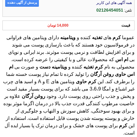
پرسش از آگهی دهنده
همه آگهی های این کاربر
02126454051
تلفن:
قیمت
14,000 تومان
عموما
کرم
های
تغذیه
کننده و
ویتامینه
دارای ویتامین های فراوانی
در فرمولاسیون خود هستند که باعث بازسازی پوست می شوند
و برای افزایش لطافت و نرمی پوست موثرند. برند ایرانی و نوپای
بی
ام
اس
که محصولات عالی و با کیفیتی را عرضه کرده است،
محصولی به نام
کرم
تغذیه
کننده و
ویتامینه
دست
و صورت بی
ام
اس
حاوی
روغن
آرگان
را تولید کرده تا تمام نیاز پوست خسته شما
را برطرف کند. این
کرم
حاوی
ویتامین های E و A و اسید های چرب
غیر اشباع و امگا 3،6،9 می باشد که برای پوست بسیار مفید است
و پخش و جذب راحتی روی پوست دارد. وجود
روغن
آرگان
علاوه بر
خاصیت مرطوب کنندگی قدرت جذب بالا در درمان اگزما موثر بوده
و برای بهبود سوختگی، کاهش سوزش و التهاب و جلوگیری از
خارش و پوسته پوسته شدن پوست قابل استفاده است. استفاده از
این
کرم
برای پوست های خشک و برای درمان ترک پا بسیار ایده آل
است.