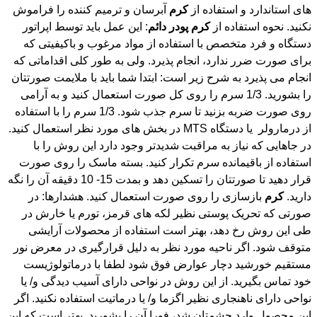
های استاندارد و استفاده از
کرم
آبرسان و ترمیم کننده را فراموش
نکنید. نحوه استفاده از
کرم
پودر
دائم
: این عمل باید توسط اپراتور
دستگاه و فرد متخصص با استفاده از مواد مرغوب و باکیفیتی که
برای صورت ضرر ندارد، انجام پذیرد. ولی به طور کلی اقداماتی که
انجام می پذیرد به شرح زیر است: ابتدا شما باید با ملایمت صورتتان
را بشورید. 1/3 سرم را روی کل صورت استعمال کنید و به آرامی
روی صورت ضربه بزنید تا سرم جذب شود. 1/3 سرم را با استفاده
از درمارولر یا دستگاه MTS در بخش های مورد نظر استعمال کنید.
در جاهایی که نیاز به مراقبت شدیدتر وجود دارد این روش را با
استفاده از باقیمانده سرم تکرار کنید. بسته ماسک را روی صورت
قرار دهید تا صورتتان را تسکین دهد و بمدت 15- 10 دقیقه آن را نگه
دارید.
کرم
بازسازی را روی صورت استعمال کنید. هشدارها: در
صورتی که تحریک پوستی نظیر لکه های قرمز، تورم یا خارش در
طی این روش رخ دهد، بهتر است استفاده از محصولات آرایشی
متوقف شود. اگر ناحیه مورد نظر به دلیل قرارگیری در معرض نور
مستقیم خورشید دچار عوارض فوق شود لطفا با درماتولوژیست
خود تماس بگیرید. از این روش در نواحی دارای آسیب دیدگی و/ یا
نواحی دارای ناهنجاری نظیر اگزما و/ یا درماتیت استفاده نکنید. اگر
این محصول وارد چشمتان شد، فورا آن را بشورید. بهتر است که این