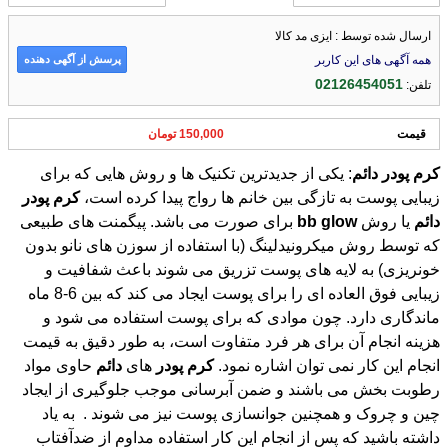
ارسال شده توسط : ایزی مد کالا
پرسش از آگهی دهنده
همه آگهی های این کاربر
02126454051
تلفن:
قیمت
150,000 تومان
کرم
پودر
دائم
: یکی از جدیدترین تکنیک ها و روش هایی که برای
زیبایی پوست به تازگی بین خانم ها رواج پیدا کرده است،
کرم
پودر
دائم
یا روش
glow
bb
برای صورت می باشد. پیگمنت های طبیعی
که توسط روش میکرونیدلینگ (با استفاده از سوزن های نانو بدون
خونریزی) به لایه های پوست تزریق می شوند باعث شفافیت و
زیبایی فوق العاده ای را برای پوست ایجاد می کند که بین 6-8 ماه
ماندگاری دارد. چون موادی که برای پوست استفاده می شود و
هزینه انجام آن برای هر فرد متفاوت است، به طور دقیق به قیمت
انجام این کار نمی توان اشاره نمود.
کرم
پودر
های
دائم
حاوی مواد
رطوبت بخش می باشند و ضمن آبرسانی موجب جلوگیری از ایجاد
چین و چروک و همچنین جوانسازی پوست نیز می شوند . به یاد
داشته باشید که پس از انجام این کار استفاده مداوم از ضدآفتاب