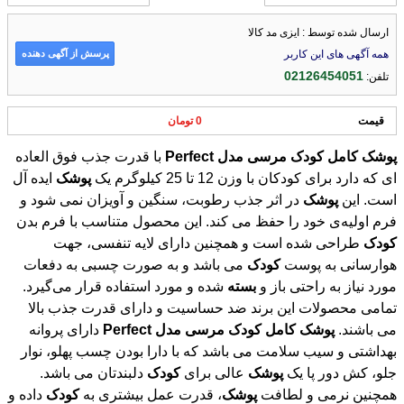
ارسال شده توسط : ایزی مد کالا
پرسش از آگهی دهنده
همه آگهی های این کاربر
02126454051
تلفن:
قیمت
0 تومان
پوشک
کامل
کودک
مرسی
مدل
Perfect
با قدرت جذب فوق العاده
ای که دارد برای کودکان با وزن 12 تا 25 کیلوگرم یک
پوشک
ایده آل
است. این
پوشک
در اثر جذب رطوبت، سنگین و آویزان نمی شود و
فرم اولیه‌ی خود را حفظ می کند. این محصول متناسب با فرم بدن
کودک
طراحی شده است و همچنین دارای لایه تنفسی،‌ جهت
هوارسانی به پوست
کودک
می باشد و به صورت چسبی به دفعات
مورد نیاز به راحتی باز و
بسته
شده و مورد استفاده قرار می‌گیرد.
تمامی محصولات این برند ضد حساسیت و دارای قدرت جذب بالا
می باشند.
پوشک
کامل
کودک
مرسی
مدل
Perfect
دارای پروانه
بهداشتی و سیب سلامت می باشد که با دارا بودن چسب پهلو، نوار
جلو، کش دور پا یک
پوشک
عالی برای
کودک
دلبندتان می باشد.
همچنین نرمی و لطافت
پوشک
، قدرت عمل بیشتری به
کودک
داده و