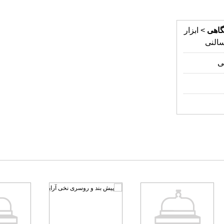
گاهی
> ابزار
سالنی
ی