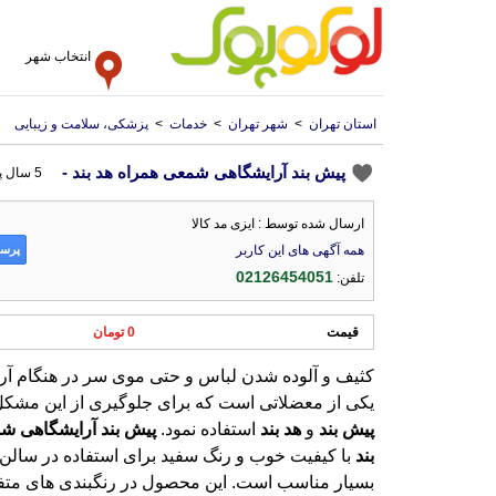
انتخاب شهر
استان تهران
>
شهر تهران
>
خدمات
>
پزشکی، سلامت و زیبایی
پیش بند آرایشگاهی شمعی همراه هد بند -
5 سال پیش
ارسال شده توسط : ایزی مد کالا
پرسش
همه آگهی های این کاربر
02126454051
تلفن:
قیمت
0 تومان
کثیف و آلوده شدن لباس و حتی موی سر در هنگام آر
یکی از معضلاتی است که برای جلوگیری از این مشکل
پیش
بند
و
هد
بند
استفاده نمود.
پیش
بند
آرایشگاهی
شم
بند
با کیفیت خوب و رنگ سفید برای استفاده در سالن
بسیار مناسب است. این محصول در رنگبندی های م