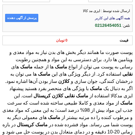
ارسال شده توسط : ایزی مد کالا
پرسش از آگهی دهنده
همه آگهی های این کاربر
02126454051
تلفن:
قیمت
0 تومان
پوست صورت ما همانند دیگر بخش های بدن نیاز به مواد مغذی و
ویتامین ها دارد. برای دسترسی به این مواد و همچنین رطوبت
رسانی به پوست می توان از انواع
ماسک
ها از جمله
ماسک
های
نقابی
استفاده کرد. از دیگر ویژگی های این
ماسک
ها می توان به
درخشان کنندگی، جوان سازی و
کلاژن
ساز بودن آن‌ها اشاره نمود.
اگر به دنبال یک
ماسک
با ویژگی های منحصر بفرد هستید پیشنهاد
ایزی مدکالا استفاده از
ماسک
نقابی
کلاژن
کریستال
است. این
ماسک
از مواد مغذی و کاملا طبیعی ساخته شده است که سرعت
جذب این مواد بیش از 98% درصد است؛ به این معنی که مواد مغذی
و مرطوب کننده را ده مرتبه بیشتر از
ماسک
های معمولی دیگر به
پوست شما می رساند. مواد فشرده شده در
ماسک
کریستال
در بازه
زمانی 20-10 دقیقه و در دمای متعادل بدن در پوست حل می شود و