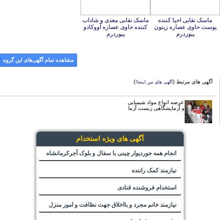
ماسک نقابی احیا کننده
پوست حاوی عصاره زیتون
ماسک نقابی مغذی و شاداب
کننده حاوی عصاره آووکادو
پیوردرم
پیوردرم
مشاهده تمام آگهی‌های این گروه
آگهی های مرتبط (
)
آگهی های من اینجا!
عرضه انواع مواد شیمیایی
و آزمایشگاهی زیست آزما
آگهی های ویژه استخدام
انجام همه جوردیوار چینی با سفال و بلوک آجرکرمانشاه
نیازمند کمک راننده
استخدام فروشنده قنادی
نیازمند خانم مجرد و بااخلاق جهت نظافت و امور منزل