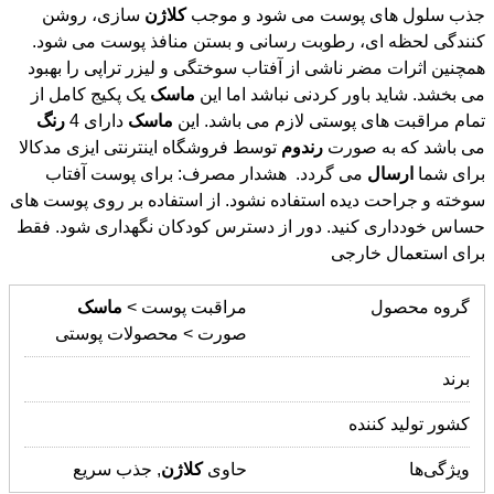
جذب سلول های پوست می شود و موجب
کلاژن
سازی، روشن
کنندگی لحظه ای، رطوبت رسانی و بستن منافذ پوست می شود.
همچنین اثرات مضر ناشی از آفتاب سوختگی و لیزر تراپی را بهبود
می بخشد. شاید باور کردنی نباشد اما این
ماسک
یک پکیج کامل از
تمام مراقبت های پوستی لازم می باشد. این
ماسک
دارای 4
رنگ
می باشد که به صورت
رندوم
توسط فروشگاه اینترنتی ایزی مدکالا
برای شما
ارسال
می گردد. هشدار مصرف: برای پوست آفتاب
سوخته و جراحت دیده استفاده نشود. از استفاده بر روی پوست های
حساس خودداری کنید. دور از دسترس کودکان نگهداری شود. فقط
برای استعمال خارجی
گروه محصول
مراقبت پوست >
ماسک
صورت > محصولات پوستی
برند
کشور تولید کننده
ویژگی‌ها
حاوی
کلاژن
, جذب سریع