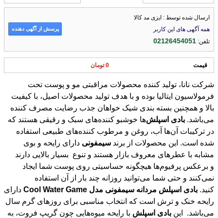
ارسال شده توسط : ایزی مد کالا
پرسش از آگهی دهنده
همه آگهی های این کاربر
02126454051
تلفن:
قیمت
0 تومان
شرکت نانا، تولید کننده محصولات مراقبتی مو و پوست تحت
فرمولاسیون ایتالیا بوده و با هدف تولید محصولات اصیل، با کیفیت
بالا و همچنین بسته بندی شیک خواهان جذب رضایت مصرف کننده
می‌باشد.
بادی
اسپلش
‌ها خوشبو کننده‌های سبک و رقیقی هستند که
در ترکیبات آن‌ها آب، روغن‌ و مرطوب کننده‌های طبیعی استفاده
شده است. این محصولات از برند
سیمفونی
دارای رایحه و بوی
مشابه با عطرهای معروف بازار هستند و تنوع بسیار بالایی دارند
و برعکس پرفیوم‌ها هیچگونه حساسیتی روی پوست شما ایجاد
نمی‌کنند و حتی شما می‌توانید روزانه چند بار از آن استفاده
کنید.
بادی
اسپلش
مردانه
سیمفونی
مدل
Game
Water
Cool
دارای
رایحه خنک و ترش است که انتخاب مناسبی برای روز‌های گرم سال
می‌باشد. این
بادی
اسپلش
با رایحه میوه‌هایی چون گریپ فروت، به
لیمو، هندوانه و ریحان آغاز می‌شود و پس گذشت اندکی زمان رایحه
آرامش‌بخش و دوست‌داشتنی انگور فرنگی سیاه، اسطوخودوس و