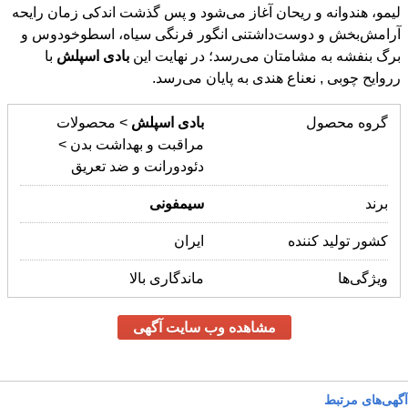
برگ بنفشه به مشامتان می‌رسد؛ در نهایت این
بادی
اسپلش
با
رروایح چوبی , نعناع هندی به پایان می‌رسد.
گروه محصول
بادی
اسپلش
> محصولات
مراقبت و بهداشت بدن >
دئودورانت و ضد تعریق
برند
سیمفونی
کشور تولید کننده
ایران
ویژگی‌ها
ماندگاری بالا
مشاهده وب سایت آگهی
آگهی‌های مرتبط