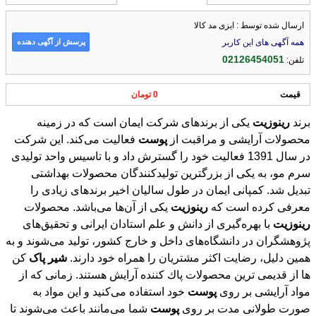
ارسال شده توسط : ایزی مد کالا
پرسش از آگهی دهنده
همه آگهی های این کاربر
02126454051
تلفن:
قیمت
0 تومان
برند
رینوزیت
یکی از برندهای شرکت ایمان است که در زمینه
محصولات آرایشی و مراقبت از
پوست
فعالیت می‌کند. این شرکت
در سال 1391 فعالیت خود را گسترش داد و با تاسیس واحد تولیدی
سرم مو، به یکی از بزرگترین تولید‌کنندگان محصولات بهداشتی
تبدیل شد. کمپانی ایمان در طول سالیان اخیر برندهای زیادی را
معرفی کرده است که
رینوزیت
یکی از آن‌ها می‌باشد. محصولات
رینوزیت
با بهره‌گیری از دانش و علم استادان ایرانی و تحقیق‌های
پژوهشگران در دانشگاه‌های داخل و خارج کشور، تولید می‌شوند و به
همین دلیل، رضایت اکثر مشتریان را همراه خود دارند.
شیر
پاک
كن
ها از قدیمی ترین محصولات پاك كننده آرایش هستند. زمانی که از
مواد آرایشی بر روی
پوست
خود استفاده می‌کنید و این مواد به
صورت طولانی مدت بر روی
پوست
شما می‌مانند باعث می‌شوند تا