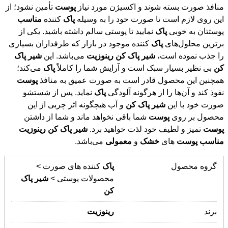
منافذ صورت بسته شوند و اکسیژن مورد نیاز
پوست
تأمین نشود؛ از
این روی لازم است تا صورت خود را به وسیله
پاک
کننده
مناسب
پوستتان به خوبی
پاک
نمایید تا پوستی سالم داشته باشید. یکی از
برترین محلول‌های
پاک
کننده موجود در بازار که طرفداران بسیاری
را جذب نموده است،
شیر
پاک
کن
رینوزیت
می‌باشد. این
شیر
پاک
کن
بی نظیر بسیار سبک است و آرایش شما را کاملاً
پاک
می‌کند؛
همچنین این محصول قادر است به صورت عمیق به منافذ
پوست
نفوذ کند و آن‌ها را از هرگونه آلودگی
پاک
نماید. پس از شستشو
صورت خود با این
شیر
پاک
کن
و آب هیچگونه اثر چربی از این
محصول بر روی
پوست
شما باقی نخواهد ماند و شما از داشتن
پوست
تمیز و لطیف خود لذت خواهید برد.
شیر
پاک
کن
رینوزیت
مناسب
پوست
های
خشک
و
معمولی
می‌باشد.
گروه محصول
پاک
کننده های صورت >
محصولات پوستی >
شیر
پاک
کن
برند
رینوزیت