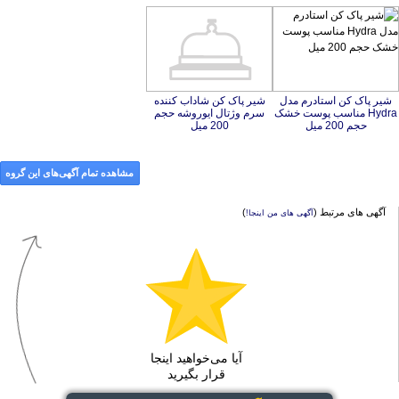
شیر پاک کن استادرم مدل
Hydra مناسب پوست خشک
شیر پاک كن شاداب كننده
سرم وژتال ایوروشه حجم
حجم 200 میل
200 میل
مشاهده تمام آگهی‌های این گروه
آگهی های مرتبط (
)
آگهی های من اینجا!
آیا می‌خواهید اینجا
قرار بگیرید