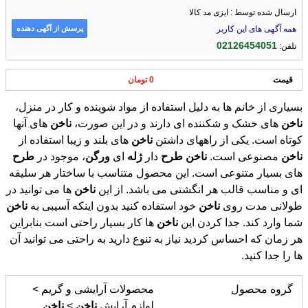
ارسال شده توسط : ایزی مد کالا
پرسش از آگهی دهنده
همه آگهی های این کاربر
02126454051
تلفن:
قیمت
0 تومان
بسیاری از خانم ها به دلیل استفاده از مواد شوینده و کار در منزل،
ناخن
های خشک و شکننده ای دارند و در این صورت،
ناخن
های آنها
کوتاه است. یکی از راههای داشتن
ناخن
های بلند و زیبا استفاده از
ناخن
مصنوعی است.
ناخن
طرح
دار
ژله
ای
ورگن
، موجود در
طرح
های بسیار متنوعی است. این محصول متناسب با ساختار هر سلیقه
ای و مناسب قالب هر انگشتی می باشد. از این
ناخن
ها می توانید در
طولانی مدت روی
ناخن
خود استفاده کنید بدون اینکه آسیبی به
ناخن
شما وارد کند. جدا کردن این
ناخن
ها کار بسیار راحتی است بنابراین
هر زمان که احساس کردید نیاز به تنوع دارید به راحتی می توانید آن
ها را جدا کنید.
گروه محصول
محصولات آرایشی و گریم >
لوازم آرایش
ناخن
>
ناخن