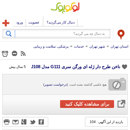
دنبال کار می‌گردید؟
عضویت
ورود
استان تهران
>
شهر تهران
>
خدمات
>
پزشکی، سلامت و زیبایی
ناخن طرح دار ژله ای ورگن سری G111 مدل J108
5 سال پیش
(درخواست تصویر)
هیچ عکسی گذاشته نشده است.
برای مشاهده کلیک کنید
بازدید از این آگهی : 104