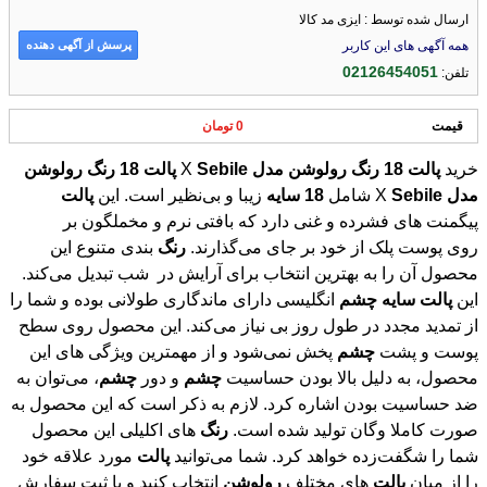
ارسال شده توسط : ایزی مد کالا
پرسش از آگهی دهنده
همه آگهی های این کاربر
02126454051
تلفن:
قیمت
0 تومان
خرید
پالت
18
رنگ
رولوشن
مدل
X
Sebile
پالت
18
رنگ
رولوشن
مدل
X
Sebile
شامل
18
سایه
زیبا و بی‌نظیر است. این
پالت
پیگمنت های فشرده و غنی دارد که بافتی نرم و مخملگون بر
روی پوست پلک از خود بر جای می‌گذارند.
رنگ
بندی متنوع این
محصول آن را به بهترین انتخاب برای آرایش در شب تبدیل می‌کند.
این
پالت
سایه
چشم
انگلیسی دارای ماندگاری طولانی بوده و شما را
از تمدید مجدد در طول روز بی ‌نیاز می‌کند. این محصول روی سطح
پوست و پشت
چشم
پخش نمی‌شود و از مهمترین ویژگی های این
محصول، به دلیل بالا بودن حساسیت
چشم
و دور
چشم
، می‌توان به
ضد حساسیت بودن اشاره کرد. لازم به ذکر است که این محصول به
صورت کاملا وگان تولید شده است.
رنگ
های اکلیلی این محصول
شما را شگفت‌زده خواهد کرد. شما می‌توانید
پالت
مورد علاقه خود
را از میان
پالت
های مختلف
رولوشن
انتخاب کنید و با ثبت سفارش
در وبسایت ایزی مدکالا، این محصول را به راحتی در مکان