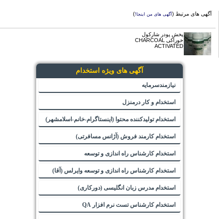
آگهی های مرتبط (
)
آگهی های من اینجا!
پخش پودر شارکول
خوراکی CHARCOAL
ACTIVATED
آگهی های ویژه استخدام
نیازمندسرمایه
استخدام و کار درمنزل
استخدام تولیدکننده محتوا (اینستاگرام-خانم-اسلامشهر)
استخدام کارمند فروش (آژانس مسافرتی)
استخدام کارشناس راه اندازی و توسعه
استخدام کارشناس راه اندازی و توسعه وایرلس (آقا)
استخدام مدرس زبان انگلیسی (دورکاری)
استخدام کارشناس تست نرم افزار QA