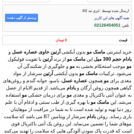
ارسال شده توسط : ایزی مد کالا
پرسش از آگهی دهنده
همه آگهی های این کاربر
02126454051
تلفن:
قیمت
0 تومان
خرید اینترنتی
ماسک
مو
بدون آبکشی
آرتین
حاوی
عصاره
عسل
و
بادام
حجم
300
میل
این
ماسک
مو
از برند
آرتین
با تقویت فولیکول
مو
موجب استحکام بخشی به
مو
و جلوگیری از شکنندگی آن
می‌شود. ترکیبات
ماسک
مو
بدون آبکشی
آرتین
سرشار از مواد
مغذی برای
مو
همچون
عصاره
عسل
، بامبو، جوانه گندم و روغن‌‌های
گیاهی همچون روغن آرگان و
بادام
می‌باشد. از قدیم الایام از عصل
به عنوان آنتی باکتریال و مغذی
مو
برای درمان خشکی
مو
استفاده
می‌شد. این
ماسک
مو
با بهره گیری از طب سنتی و ادغام آن با علم
روز دنیا تهیه و تولید شده است تا به شما در مراقبت از موهایتان
یاری رساند. روغن
بادام
سرشار از ویتامین B7 می باشد که سلامت
موهای شما را تضمین می‌نماید. این روغن یک آنتی باکتریال قوی
است که قدرت پاک نمودن آلودگی هایی که سلامت را تهدید می‌کنند