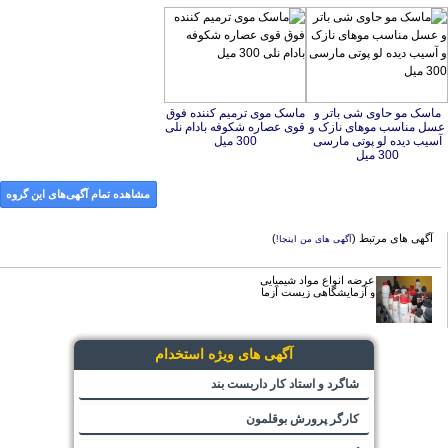
ماسک مو حاوی شی باتر و
عسل مناسب موهای نازک و
آسیب دیده لو پوتی مارسی
ماسک موی ترمیم کننده فوق
قوی عصاره شکوفه بادام نلی
300 میل
300 میل
مشاهده تمام آگهی‌های این گروه
آگهی های مرتبط (
)
آگهی های من اینجا!
عرضه انواع مواد شیمیایی
و آزمایشگاهی زیست آزما
آگهی های ویژه استخدام
شاگرد و استاد کار داربست بند
کارگر پرورش بوقلمون