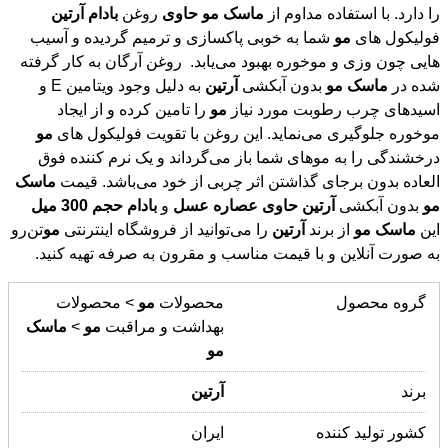
را دارد. با استفاده مداوم از
ماسک
مو
حاوی
روغن
بادام
آرتین
فولیکول های
مو
شما به خوبی پاکسازی و ترمیم گردیده و آسیب
هایی چون وزی و موخوره بهبود می‌یابد. روغن آرگان به کار گرفته
شده در
ماسک
مو
بدون آبکشی
آرتین
به دلیل وجود ویتامین E و
اسیدهای چرب رطوبت مورد نیاز
مو
را تامین کرده و از ایجاد
موخوره جلوگیری می‌نماید. این روغن با تقویت فولیکول های
مو
درخشندگی را به موهای شما باز می‌گرداند و یک نرم کننده فوق
العاده بدون برجای گذاشتن اثر چربی از خود می‌باشد. قیمت
ماسک
مو
بدون آبکشی
آرتین
حاوی
عصاره
عسل
و
بادام
حجم
300
میل
این
ماسک
مو
از برند
آرتین
را می‌توانید از فروشگاه اینترنتی
مو
‌تن‌رو
به صورت آنلاین و با قیمت مناسب و مقرون به صرفه تهیه کنید.
گروه محصول
محصولات
مو
> محصولات
بهداشت و مراقبت
مو
>
ماسک
مو
برند
آرتین
کشور تولید کننده
ایران