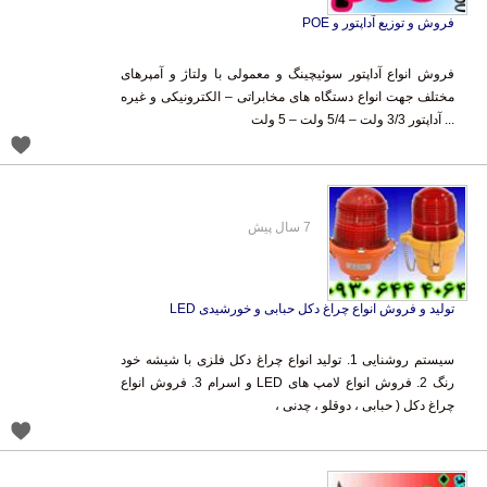
فروش و توزیع آداپتور و POE
فروش انواع آداپتور سوئیچینگ و معمولی با ولتاژ و آمپرهای
مختلف جهت انواع دستگاه های مخابراتی – الکترونیکی و غیره
... آداپتور 3/3 ولت – 5/4 ولت – 5 ولت
7 سال پیش
تولید و فروش انواع چراغ دکل حبابی و خورشیدی LED
سیستم روشنایی 1. تولید انواع چراغ دکل فلزی با شیشه خود
رنگ 2. فروش انواع لامپ های LED و اسرام 3. فروش انواع
چراغ دکل ( حبابی ، دوقلو ، چدنی ،