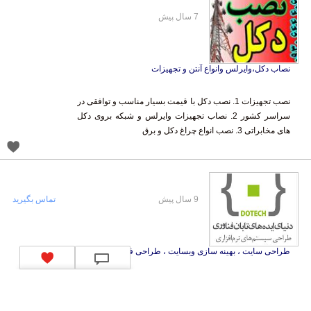
7 سال پیش
نصاب دکل،وایرلس وانواع آنتن و تجهیزات
نصب تجهیزات 1. نصب دکل با قیمت بسیار مناسب و توافقی در
سراسر کشور 2. نصاب تجهیزات وایرلس و شبکه بروی دکل
های مخابراتی 3. نصب انواع چراغ دکل و برق
9 سال پیش
تماس بگیرید
طراحی سایت ، بهینه سازی وبسایت ، طراحی فروشگاه
شرکت دنیای ایده‌های تابان فناوری(داتک) با داشتن تیمی قوی ،
جوان و با تجربه از بروز ترین تکنولوژی‌های دنیا جهت طراحی و