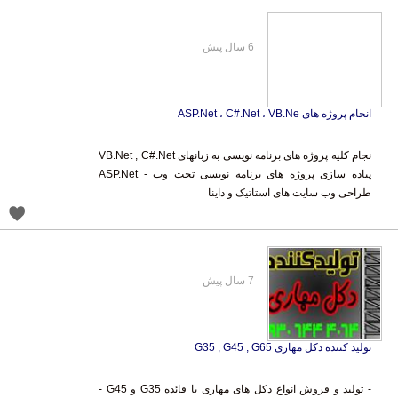
6 سال پیش
انجام پروژه های ASP.Net ، C#.Net ، VB.Ne
نجام کلیه پروژه های برنامه نویسی به زبانهای VB.Net , C#.Net
پیاده سازی پروژه های برنامه نویسی تحت وب - ASP.Net
طراحی وب سایت های استاتیک و داینا
7 سال پیش
تولید کننده دکل مهاری G35 , G45 , G65
- تولید و فروش انواع دکل های مهاری با قائده G35 و G45 -
دکل G35 فقط 41.000 تومان و دکل G45 48.000 تومان -