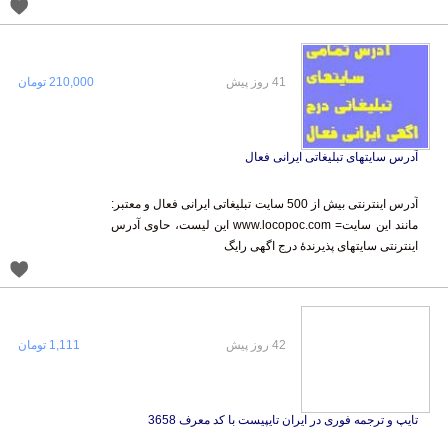
41 روز پیش
210,000 تومان
آدرس سایتهای تبلیغاتی ایرانی فعال
آدرس اینترنتی بیش از 500 سایت تبلیغاتی ایرانی فعال و معتبر:
مانند این سایت= www.locopoc.com این لیست، حاوی آدرس
اینترنتی سایتهای پذیرندۀ درج اگهی رایگ
42 روز پیش
1,111 تومان
تایپ و ترجمه فوری در ایران تایپیست با کد معرف 3658