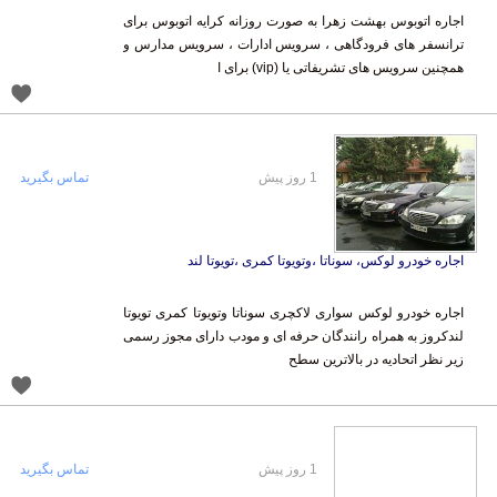
اجاره اتوبوس بهشت زهرا به صورت روزانه کرایه اتوبوس برای
ترانسفر های فرودگاهی ، سرویس ادارات ، سرویس مدارس و
همچنین سرویس های تشریفاتی یا (vip) برای ا
1 روز پیش
تماس بگیرید
اجاره خودرو لوکس، سوناتا ،وتویوتا کمری ،تویوتا لند
اجاره خودرو لوکس سواری لاکچری سوناتا وتویوتا کمری تویوتا
لندکروز به همراه رانندگان حرفه ای و مودب دارای مجوز رسمی
زیر نظر اتحادیه در بالاترین سطح
1 روز پیش
تماس بگیرید