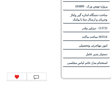
پروژه نویس ورک - 103899
ساخت دستگاه اندازه گیر ولتاژ
و‌جریان و ارسال دیتا با پیامک
113733 - دیزاین بیلدر
103514 ساخت ماکت
امور مهاجرتی وتحصیلی
دستیار مدیر عامل
استخدام مدل خانم لباس مجلسی
تماس با ما
|
موتور جستجوی فرصت‌های شغلی
|
اخبار استخدام
|
استخدام‌های دولتی
|
استخدام‌
بانک‌ها و موسسات مالی
|
استخدام‌ نیروهای مسلح
|
استخدام‌ شرکت‌های معتبر
|
ایزی مد کالا
|
شبا
چیست؟
|
کد شبای بانک ملی
|
کد شبای بانک صادرات
|
کد شبای بانک تجارت
|
کد شبای بانک سپه
|
کد
شبای بانک توصعه صادرات
|
کد شبای بانک کشاورزی
|
کد شبای بانک صنعت و معدن
|
کد شبای بانک
انصار
|
کد شبای بانک سامان
|
کد شبای بانک اقتصادنوین
|
کد شبای بانک پاسارگاد
|
کد شبای بانک
کارآفرین
|
کد شبای بانک سرمایه
|
کد شبای بانک شهر
|