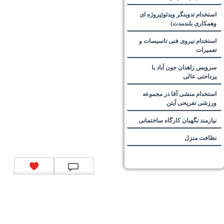
استخدام تدوینگر ویدئو(پروژه ای
وهمکاری بلندمدت)
استخدام نیروی فنی تاسیسات و
تعمیرات
سرویس زاهدان جون آباد با
پرداختی عالی
استخدام منشی آقا در مجموعه
ورزشی تفریحی آیتن
نیازمند نگهبان کارگاه ساختمانی
نظافت منزل
تماس با ما
|
موتور جستجوی فرصت‌های شغلی
|
اخبار استخدام
|
استخدام‌های دولتی
|
استخدام‌
بانک‌ها و موسسات مالی
|
استخدام‌ نیروهای مسلح
|
استخدام‌ شرکت‌های معتبر
|
ایزی مد کالا
|
شبا
چیست؟
|
کد شبای بانک ملی
|
کد شبای بانک صادرات
|
کد شبای بانک تجارت
|
کد شبای بانک سپه
|
کد
شبای بانک توصعه صادرات
|
کد شبای بانک کشاورزی
|
کد شبای بانک صنعت و معدن
|
کد شبای بانک
انصار
|
کد شبای بانک سامان
|
کد شبای بانک اقتصادنوین
|
کد شبای بانک پاسارگاد
|
کد شبای بانک