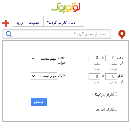
دنبال کار می‌گردید؟
عضویت
ورود
رهن
تا
تعداد
از
خواب
میلیون
میلیون
تومان
تومان
متراژ
اجاره
تا
از
تومان
تومان
دارای پارکینگ
جستجو
دارای انباری