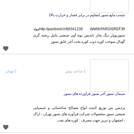
چسب مایع نسوز (مقاوم در برابر فشار و حرارت بالا)
http://pardisref.ir/88341236 WWW.PARDISREF.IRمواد
نسوزبویلر دیگ بخار تاندیش بوته آون صنعتی پاتیل ریخته گری
گودال سوخت کوره ذوب کوره پخت آجر عایق نسوز
1 ساعت پیش
1 تومان
سیمان نسوز آجر نسوز فرآورده های نسوز
پردیس بتن توزیع کننده انواع مصالح ساختمانی و شیمیایی
صنعتی نسوز محصولات شرکت فرآوره های نسوز تهران ، اراک
، اصفهان و تبریز جهت مصرف : کوره های نفت