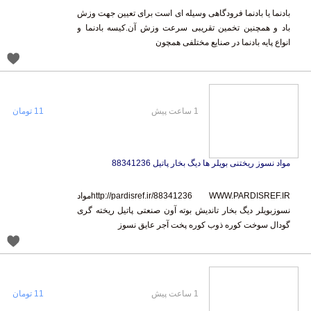
بادنما یا بادنما فرودگاهی وسیله ای است برای تعیین جهت وزش
باد و همچنین تخمین تقریبی سرعت وزش آن.کیسه بادنما و
انواع پایه بادنما در صنایع مختلفی همچون
1 ساعت پیش
11 تومان
مواد نسوز ریختنی بویلر ها دیگ بخار پاتیل 88341236
http://pardisref.ir/88341236 WWW.PARDISREF.IRمواد
نسوزبویلر دیگ بخار تاندیش بوته آون صنعتی پاتیل ریخته گری
گودال سوخت کوره ذوب کوره پخت آجر عایق نسوز
1 ساعت پیش
11 تومان