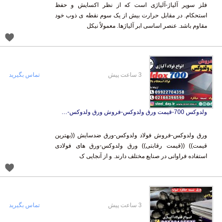
فلز سوپر آلیاژ-آلیاژی است که از نظر اکسایش و حفظ
استحکام. در مقابل حرارت بیش از یک سوم نقطه ی ذوب خود
مقاوم باشد. عنصر اساسی ابر آلیاژها. معمولاً نیکل
3 ساعت پیش
تماس بگیرید
ولدوکس 700-قیمت ورق ولدوکس-فروش ورق ولدوکس-weldox
ورق ولدوکس-فروش فولاد ولدوکس-ورق ضدسایش ((بهترین
قیمت)) ((قیمت رقابتی)) ورق ولدوکس-ورق های فولادی
استفاده فراوانی در صنایع مختلف دارند. و از آنجایی ک
3 ساعت پیش
تماس بگیرید