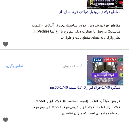
مقاطع فولادی-پروفیل فولادی-فولاد سازه ای
مقاطع فولادی-فروش فولاد ساختمانی-ورق آلیاژی ((قیمت
مناسب)) پروفیل یا بعبارت دیگر نیم رخ یا رُخ نما (Profile). از
نظر واژگان به معنای مقطع ثابت و طول ب
3 ساعت پیش
تماس بگیرید
میلگرد 1740-فولاد ابزار 1740-تسمه 1740-ms60
فروش میلگرد 1740 ((قیمت مناسب)) فولاد ابزار MS60 –
فولاد ابزار 1740- فولاد ابزار کربنی-فولاد MS60 این نوع فولاد
از جمله فولادهایی است که میزان عناصری