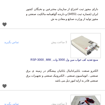
دارای مجوز ثبت اختراع از سازمان مخترعین و نخبگان کشور
ایران (شماره ثبت 34551) و دارنده گواهینامه مالکیت صنعتی و
مجوز تولید از وزارت صنایع و معادن به ش
3 ساعت پیش
تماس بگیرید
منبع تغذیه کف خواب مین ول 3000 وات , RSP-3000 , MW
الکترو صنعت بابایی/دانیال بابائیان پیشگام در زمینه ی برق
صنعتی ، اتوماسیون صنعتی ، الکترونیک صنعتی و تجهیزات برق
صنعتی قادر به ارایه امور ذیل می باشد
3 ساعت پیش
تماس بگیرید