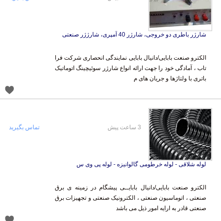
شارژر باطری دو خروجی، شارژر 40 آمپری، شارژژر صنعتی
الکترو صنعت بابایی/دانیال بابایی نمایندگی انحصاری شرکت فرا
تاب ، آمادگی خود را جهت ارائه انواع شارژر سوئیچینگ اتوماتیک
باتری با ولتاژها و جریان های م
3 ساعت پیش
تماس بگیرید
لوله شلاقی - لوله خرطومی گالوانیزه - لوله پی وی س
الکترو صنعت بابایی/دانیال بابایــی پیشگام در زمینه ی برق
صنعتی ، اتوماسیون صنعتی ، الکترونیک صنعتی و تجهیزات برق
صنعتی قادر به ارایه امور ذیل می باشد