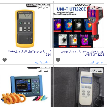
همین الان
همین الان
وربین حرارتی تعمیرات موبایل یونیتی
کالیبراتور ترموکوپل فلوک مدلFluke
714
UNI-T UTi320
تماس بگیرید
تماس بگیرید
همین الان
همین الان