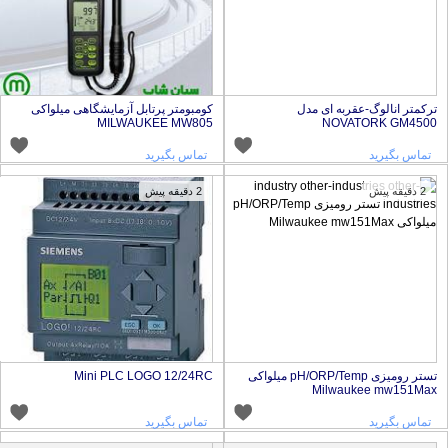
رکمتر انالوگ-عقربه ای مدل
کومبومتر پرتابل آزمایشگاهی میلواکی
MILWAUKEE MW805
NOVATORK GM450
تماس بگیرید
تماس بگیرید
2 دقیقه پیش
2 دقیقه پیش
تستر رومیزی pH/ORP/Temp میلواکی
Mini PLC LOGO 12/24RC
Milwaukee mw151Ma
تماس بگیرید
تماس بگیرید