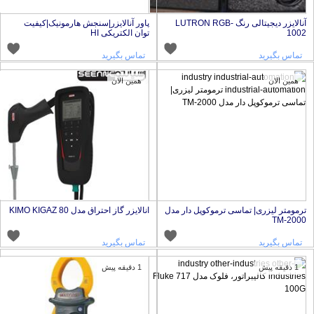
آنالایزر دیجیتالی رنگ LUTRON RGB-
پاور آنالایزر|سنجش هارمونیک|کیفیت
100
توان الکتریکی HI
تماس بگیرید
تماس بگیرید
همین الان
همین الان
رمومتر لیزری| تماسی ترموکوپل دار مدل
انالایزر گاز احتراق مدل KIMO KIGAZ 80
TM-200
تماس بگیرید
تماس بگیرید
1 دقیقه پیش
1 دقیقه پیش