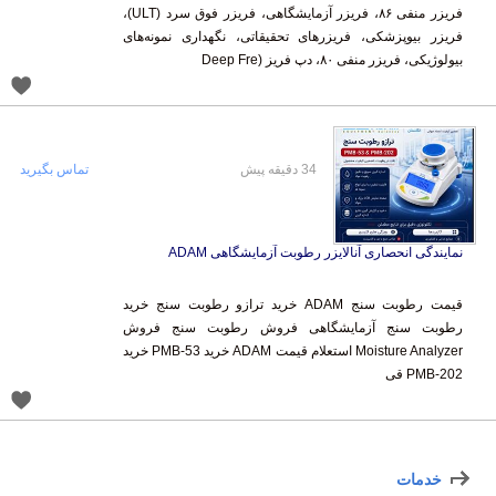
فریزر منفی ۸۶، فریزر آزمایشگاهی، فریزر فوق سرد (ULT)،
فریزر بیوپزشکی، فریزرهای تحقیقاتی، نگهداری نمونه‌های
بیولوژیکی، فریزر منفی ۸۰، دپ فریز (Deep Fre
34 دقیقه پیش
تماس بگیرید
نمایندگی انحصاری آنالایزر رطوبت آزمایشگاهی ADAM
قیمت رطوبت سنج ADAM خرید ترازو رطوبت سنج خرید
رطوبت سنج آزمایشگاهی فروش رطوبت سنج فروش
Moisture Analyzer استعلام قیمت ADAM خرید PMB-53 خرید
PMB-202 قی
خدمات