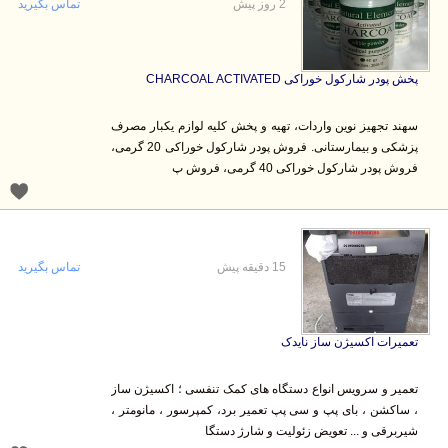
2 روز پیش
تماس بگیرید
پخش پودر شارکول خوراکی CHARCOAL ACTIVATED
سهند تجهیز نوین واردات، تهیه و پخش کلیه لوازم یکبار مصرف
پزشکی و بیمارستانی. فروش پودر شارکول خوراکی 20 گرمی،
فروش پودر شارکول خوراکی 40 گرمی، فروش پ
15 دقیقه پیش
تماس بگیرید
تعمیرات اکسیژن ساز نایدک
تعمیر و سرویس انواع دستگاه های کمک تنفسی ؛ اکسیژن ساز
، ساکشن ، بای پپ و سی پپ تعمیر برد، کمپرسور ، مانومتر ،
شیربرقی و ... تعویض زئولیت و شارژ دستگا