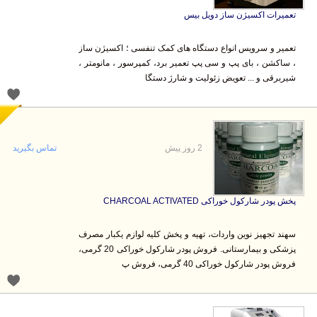
تعمیرات اکسیژن ساز دویل بیس
تعمیر و سرویس انواع دستگاه های کمک تنفسی ؛ اکسیژن ساز
، ساکشن ، بای پپ و سی پپ تعمیر برد، کمپرسور ، مانومتر ،
شیربرقی و ... تعویض زئولیت و شارژ دستگا
2 روز پیش
تماس بگیرید
پخش پودر شارکول خوراکی CHARCOAL ACTIVATED
سهند تجهیز نوین واردات، تهیه و پخش کلیه لوازم یکبار مصرف
پزشکی و بیمارستانی. فروش پودر شارکول خوراکی 20 گرمی،
فروش پودر شارکول خوراکی 40 گرمی، فروش پ