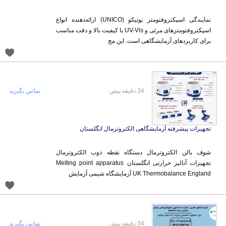
نمایندگی اسپکتروفتومتر یونیکو (UNICO) ارائه‌دهنده انواع
اسپکتروفتومترهای مرئی و UV-Vis با کیفیت بالا و دقت مناسب
برای کاربردهای آزمایشگاهی است. این مج
34 دقیقه پیش
تماس بگیرید
تجهیزات پیشرفته آزمایشگاهی الکتروترمال انگلستان
شوف بالن الکتروترمال دستگاه نقطه ذوب الکتروترمال
تجهیزات آنالیز حرارتی انگلستان Melting point apparatus
UK Thermobalance England آزمایشگاه شیمی آزمایش
34 دقیقه پیش
تماس بگیرید