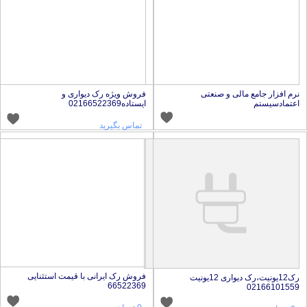
رم افزار جامع مالی و صنعتی
فروش ویژه رک دیواری و
عتمادسیستم
ایستاده02166522369
تماس بگیرید
فروش رک ایرانی با قیمت استثنایی
رک12یونیت،رک دیواری 12یونیت
66522369
0216610155