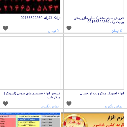
روش سینی متحرک،پاورماژول،فن
ترانک لگراند 02166522369
ونیت رک 02166522369
0 تومان
0 تومان
نواع اسپیکر میکرولب اورجینال
فروش انواع سیستم های صوتی (اسپیکر)
میکرولب
تماس بگیرید
تماس بگیرید