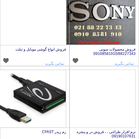
روش محصولات سونی
فروش انواع گوشی موبایل و تبلت
09108581910/8822734
تماس بگیرید
تماس بگیرید
رم افزار طراحی ، ، فروش در و پنجره
رم ریدر CFAST
0919010763