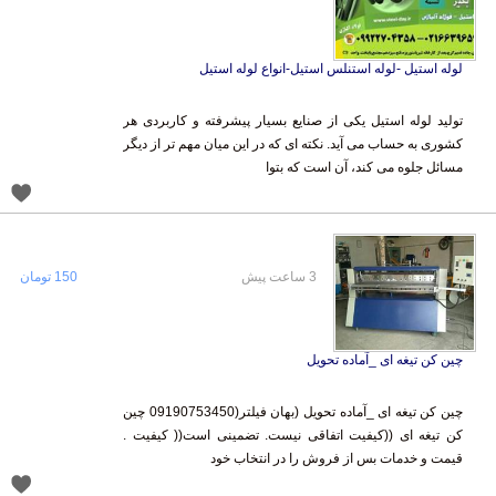
لوله استیل -لوله استنلس استیل-انواع لوله استیل
تولید لوله استیل یکی از صنایع بسیار پیشرفته و کاربردی هر
کشوری به حساب می آید. نکته ای که در این میان مهم تر از دیگر
مسائل جلوه می کند، آن است که بتوا
3 ساعت پیش
150 تومان
چین کن تیغه ای _آماده تحویل
چین کن تیغه ای _آماده تحویل (بهان فیلتر(09190753450 چین
کن تیغه ای ((کیفیت اتفاقی نیست. تضمینی است(( کیفیت .
قیمت و خدمات بس از فروش را در انتخاب خود