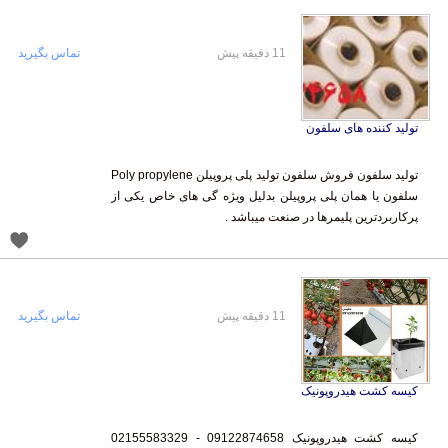
11 دقیقه پیش
تماس بگیرید
تولید کننده های سلفون
تولید سلفون فروش سلفون تولید پلی پروپیلن Poly propylene
سلفون یا همان پلی پروپیلن بدلیل ویژه گی های خاص یکی از
پرکاربردترین پلیمرها در صنعت میباشد .
11 دقیقه پیش
تماس بگیرید
کیسه کشت هیدروپونیک
کیسه کشت هیدروپونیک 09122874658 - 02155583329
تولید نایلون گروبگ کشاورزی ، کیسه کشت هیدروپونیک این نوع