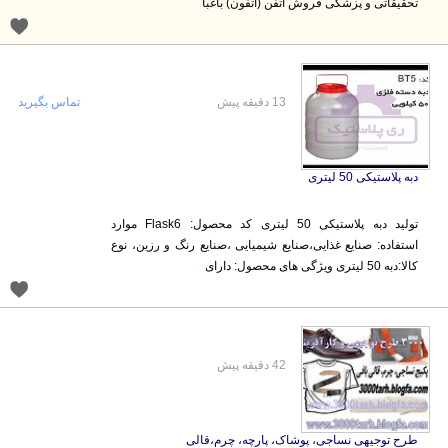
تحقیقاتی و پزشکی فروش اتفن (اتفون) باغبا
13 دقیقه پیش
تماس بگیرید
دبه پلاستیکی 50 لیتری
تولید دبه پلاستیکی 50 لیتری کد محصول: Flask6 موارد
استفاده: صنایع غذایی،صنایع شیمیایی ،صنایع رنگ و رزین، نوع
کالا:دبه 50 لیتری ویژگی های محصول: دارای
42 دقیقه پیش
طرح توجیهی نساجی، پوشاک، پارچه، چرم،قالی