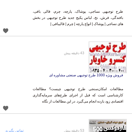
طرح توجیهی نساجی، پوشاک، پارچه، چرم، قالی بافی،
بافندگی، فرش، نخ، لباس پکیج جدید طرح توجیهی در بخش
های نساجی | پوشاک | انواع پارچه | چرم | قالیبافی |
43 دقیقه پیش
فروش ویژه 1000 طرح توجیهی صنعتی مشاوره ای
مطالعات امکان‌سنجی طرح توجیهی چیست؟ مطالعات
کارشناسی است که قبل از اجرای طرح‌های سرمایه‌گذاری
اقتصادی زود بازده انجام می‌گیرد. در این مطالعات از نگاه
53 دقیقه پیش
تماس بگیرید